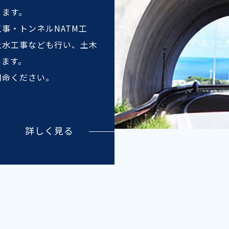
ります。
事・トンネルNATM工
止水工事なども行い、土木
います。
用命ください。
詳しく見る