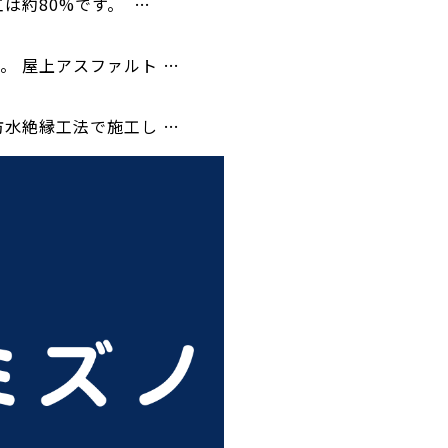
は約80%です。 …
。 屋上アスファルト …
防水絶縁工法で施工し …