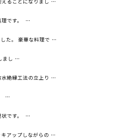
迎えることになりまし …
処理です。 …
した。 豪華な料理で …
しまし …
防水絶縁工法の立上り …
。 …
現状です。 …
ッキアップしながらの …