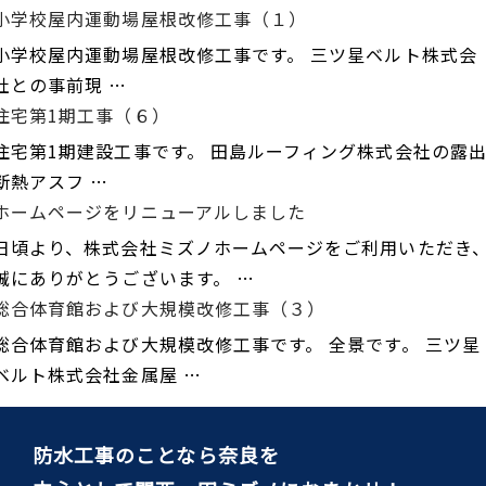
小学校屋内運動場屋根改修工事（１）
小学校屋内運動場屋根改修工事です。 三ツ星ベルト株式会
社との事前現 …
住宅第1期工事（６）
住宅第1期建設工事です。 田島ルーフィング株式会社の露
断熱アスフ …
ホームページをリニューアルしました
日頃より、株式会社ミズノホームページをご利用いただき
誠にありがとうございます。 …
総合体育館および大規模改修工事（３）
総合体育館および大規模改修工事です。 全景です。 三ツ星
ベルト株式会社金属屋 …
防水工事のことなら奈良を