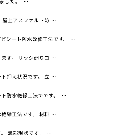
ました。 …
 屋上アスファルト防 …
塩ビシート防水改修工法です。 …
ます。 サッシ廻りコ …
ト押え状況です。 立 …
ート防水絶縁工法でです。 …
絶縁工法です。 材料 …
。 溝部現状です。 …