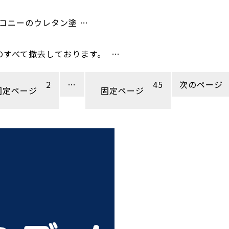
コニーのウレタン塗 …
のすべて撤去しております。 …
2
…
45
次のページ
固定ページ
固定ページ