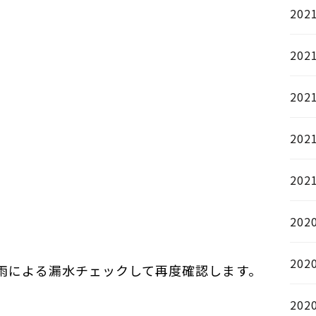
202
202
。
202
202
202
202
202
雨による漏水チェックして再度確認します。
202