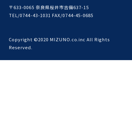
〒633-0065 奈良県桜井市吉備637-15
TEL/0744-43-1031 FAX/0744-45-0685
Copyright ©2020 MIZUNO.co.inc All Rights
Reserved.