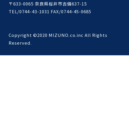
〒633-0065 奈良県桜井市吉備637-15
TEL/0744-43-1031 FAX/0744-45-0685
Copyright ©2020 MIZUNO.co.inc All Rights
Reserved.