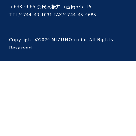
〒633-0065 奈良県桜井市吉備637-15
TEL/0744-43-1031 FAX/0744-45-0685
Copyright ©2020 MIZUNO.co.inc All Rights
Reserved.