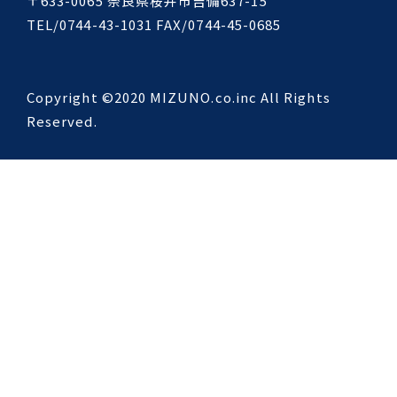
〒633-0065 奈良県桜井市吉備637-15
TEL/0744-43-1031 FAX/0744-45-0685
Copyright ©2020 MIZUNO.co.inc All Rights
Reserved.