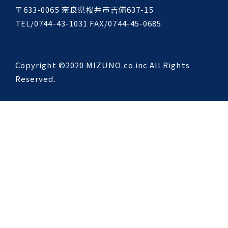
〒633-0065 奈良県桜井市吉備637-15
TEL/0744-43-1031 FAX/0744-45-0685
Copyright ©2020 MIZUNO.co.inc All Rights
Reserved.