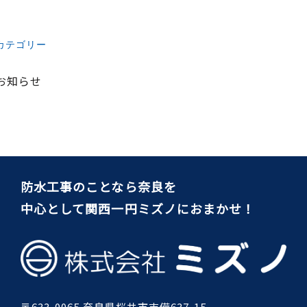
カテゴリー
お知らせ
防水工事のことなら奈良を
中心として関西一円ミズノにおまかせ！
〒633-0065 奈良県桜井市吉備637-15