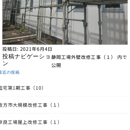
投稿日:
2021年6月4日
投稿ナビゲーショ
静岡工場外壁改修工事（１）
内で
ン
公開
最近の投稿
住宅第1期工事（10）
枚方市大規模改修工事（１）
奈良工場屋上改修工事（１）