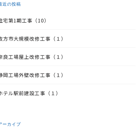
最近の投稿
住宅第1期工事（10）
枚方市大規模改修工事（１）
奈良工場屋上改修工事（１）
静岡工場外壁改修工事（１）
ホテル駅前建設工事（１）
アーカイブ