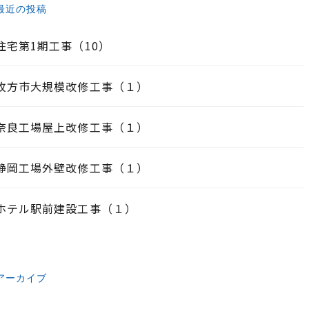
最近の投稿
住宅第1期工事（10）
枚方市大規模改修工事（１）
奈良工場屋上改修工事（１）
静岡工場外壁改修工事（１）
ホテル駅前建設工事（１）
アーカイブ