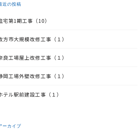
最近の投稿
住宅第1期工事（10）
枚方市大規模改修工事（１）
奈良工場屋上改修工事（１）
静岡工場外壁改修工事（１）
ホテル駅前建設工事（１）
アーカイブ