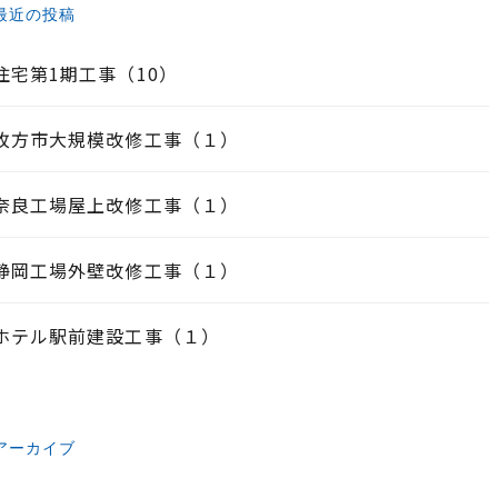
最近の投稿
住宅第1期工事（10）
枚方市大規模改修工事（１）
奈良工場屋上改修工事（１）
静岡工場外壁改修工事（１）
ホテル駅前建設工事（１）
アーカイブ