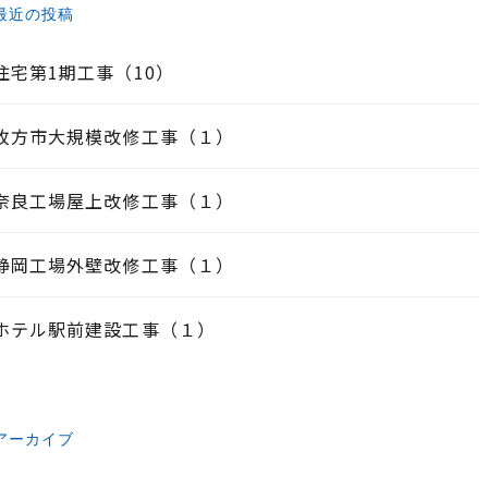
最近の投稿
住宅第1期工事（10）
枚方市大規模改修工事（１）
奈良工場屋上改修工事（１）
静岡工場外壁改修工事（１）
ホテル駅前建設工事（１）
アーカイブ