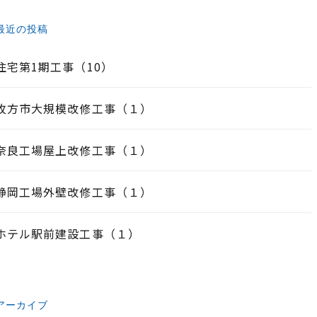
最近の投稿
住宅第1期工事（10）
枚方市大規模改修工事（１）
奈良工場屋上改修工事（１）
静岡工場外壁改修工事（１）
ホテル駅前建設工事（１）
アーカイブ