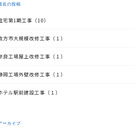
最近の投稿
住宅第1期工事（10）
枚方市大規模改修工事（１）
奈良工場屋上改修工事（１）
静岡工場外壁改修工事（１）
ホテル駅前建設工事（１）
アーカイブ