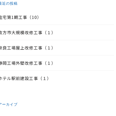
最近の投稿
住宅第1期工事（10）
枚方市大規模改修工事（１）
奈良工場屋上改修工事（１）
静岡工場外壁改修工事（１）
ホテル駅前建設工事（１）
アーカイブ