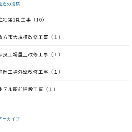
最近の投稿
住宅第1期工事（10）
枚方市大規模改修工事（１）
奈良工場屋上改修工事（１）
静岡工場外壁改修工事（１）
ホテル駅前建設工事（１）
アーカイブ