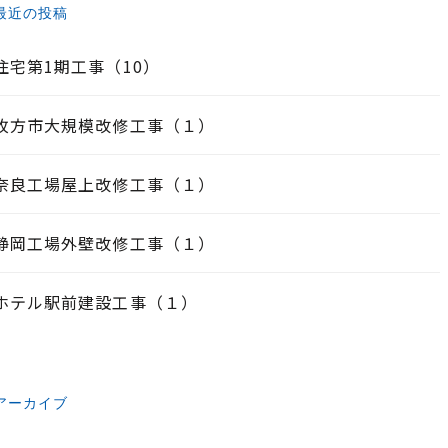
最近の投稿
住宅第1期工事（10）
枚方市大規模改修工事（１）
奈良工場屋上改修工事（１）
静岡工場外壁改修工事（１）
ホテル駅前建設工事（１）
アーカイブ