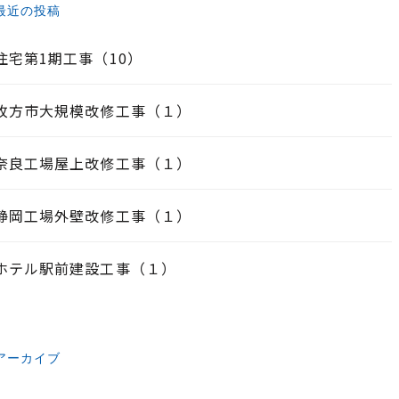
最近の投稿
住宅第1期工事（10）
枚方市大規模改修工事（１）
奈良工場屋上改修工事（１）
静岡工場外壁改修工事（１）
ホテル駅前建設工事（１）
アーカイブ