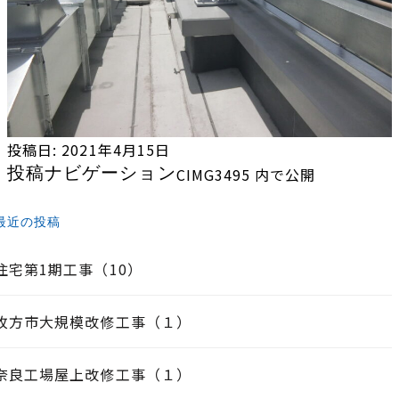
投稿日:
2021年4月15日
投稿ナビゲーション
CIMG3495
内で公開
最近の投稿
住宅第1期工事（10）
枚方市大規模改修工事（１）
奈良工場屋上改修工事（１）