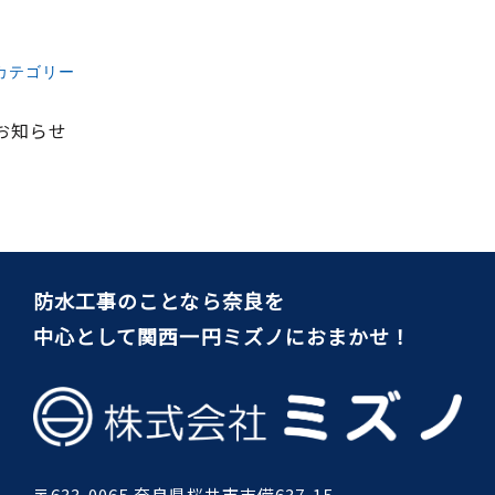
カテゴリー
お知らせ
防水工事のことなら奈良を
中心として関西一円ミズノにおまかせ！
〒633-0065 奈良県桜井市吉備637-15