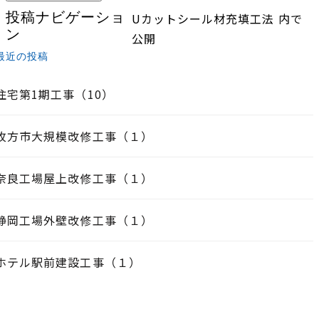
投稿ナビゲーショ
Uカットシール材充填工法
内で
ン
公開
最近の投稿
住宅第1期工事（10）
枚方市大規模改修工事（１）
奈良工場屋上改修工事（１）
静岡工場外壁改修工事（１）
ホテル駅前建設工事（１）