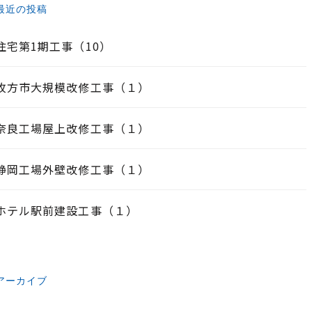
最近の投稿
住宅第1期工事（10）
枚方市大規模改修工事（１）
奈良工場屋上改修工事（１）
静岡工場外壁改修工事（１）
ホテル駅前建設工事（１）
アーカイブ